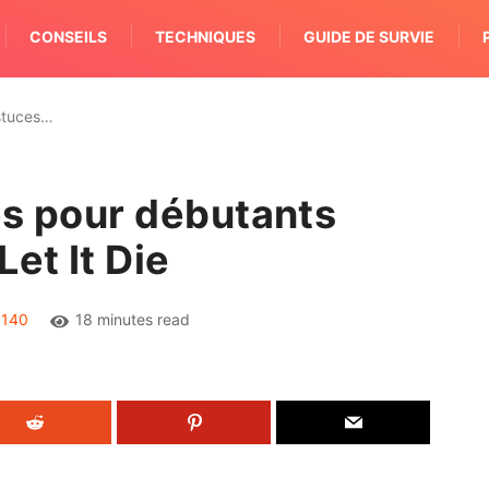
CONSEILS
TECHNIQUES
GUIDE DE SURVIE
astuces…
es pour débutants
et It Die
140
18 minutes read