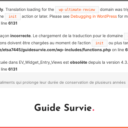
ly
. Translation loading for the
domain was trig
wp-ultimate-review
the
action or later. Please see
Debugging in WordPress
for m
init
 line
6131
 façon
incorrecte
. Le chargement de la traduction pour le domaine
tions doivent être chargées au moment de l’action
ou plus tar
init
/etsa7445/guidesurvie.com/wp-includes/functions.php
on line
6
ituée dans EV_Widget_Entry_Views est
obsolète
depuis la version 4.3.
 line
6131