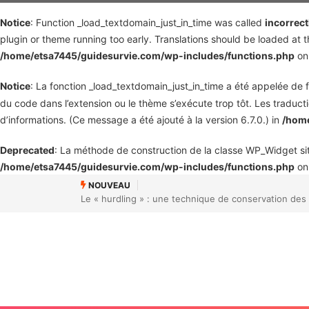
Notice
: Function _load_textdomain_just_in_time was called
incorrect
plugin or theme running too early. Translations should be loaded at 
/home/etsa7445/guidesurvie.com/wp-includes/functions.php
on
Notice
: La fonction _load_textdomain_just_in_time a été appelée de
du code dans l’extension ou le thème s’exécute trop tôt. Les traduc
d’informations. (Ce message a été ajouté à la version 6.7.0.) in
/home
Deprecated
: La méthode de construction de la classe WP_Widget s
/home/etsa7445/guidesurvie.com/wp-includes/functions.php
on
NOUVEAU
n de plusieurs années
web.whatsapp.com | Vivaldi Forum