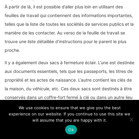
À partir de là, il est possible d’aller plus loin en utilisant des
feuilles de travail qui contiennent des informations importantes,
telles que la liste de toutes les sociétés de services publics et la
manière de les contacter. Au verso de la feuille de travail se
trouve une liste détaillée d’instructions pour le parent le plus
proche.
Il y a également deux sacs à fermeture éclair. L’une est destinée
aux documents essentiels, tels que les passeports, les titres de
propriété et les actes de naissance. L’autre contient les clés de
la maison, du véhicule, etc. Ces deux sacs sont destinés à être
conservés dans un coffre-fort fermé à clé ou dans un autre lieu
sûr.
We use cookies to ensure that we give you the best
experience on our website. If you continue to use this site we
Le tout est emballé dans une boîte de classement en plastique
will assume that you are happy with it.
étanche. Il s’agit d’un excellent système, en particulier pour les
Ok
personnes qui n’ont pas l’habitude d’organiser leurs affaires.