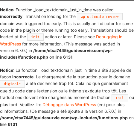
Notice
: Function _load_textdomain_just_in_time was called
incorrectly
. Translation loading for the
wp-ultimate-review
domain was triggered too early. This is usually an indicator for some
code in the plugin or theme running too early. Translations should be
loaded at the
action or later. Please see
Debugging in
init
WordPress
for more information. (This message was added in
version 6.7.0.) in
/home/etsa7445/guidesurvie.com/wp-
includes/functions.php
on line
6131
Notice
: La fonction _load_textdomain_just_in_time a été appelée de
façon
incorrecte
. Le chargement de la traduction pour le domaine
a été déclenché trop tôt. Cela indique généralement
digiqole
que du code dans l’extension ou le thème s’exécute trop tôt. Les
traductions doivent être chargées au moment de l’action
ou
init
plus tard. Veuillez lire
Débogage dans WordPress
(en) pour plus
d’informations. (Ce message a été ajouté à la version 6.7.0.) in
/home/etsa7445/guidesurvie.com/wp-includes/functions.php
on
line
6131