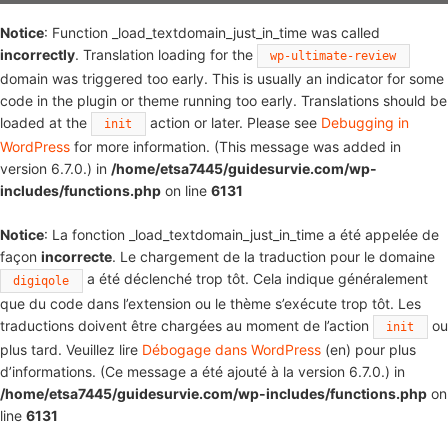
Notice
: Function _load_textdomain_just_in_time was called
incorrectly
. Translation loading for the
wp-ultimate-review
domain was triggered too early. This is usually an indicator for some
code in the plugin or theme running too early. Translations should be
loaded at the
action or later. Please see
Debugging in
init
WordPress
for more information. (This message was added in
version 6.7.0.) in
/home/etsa7445/guidesurvie.com/wp-
includes/functions.php
on line
6131
Notice
: La fonction _load_textdomain_just_in_time a été appelée de
façon
incorrecte
. Le chargement de la traduction pour le domaine
a été déclenché trop tôt. Cela indique généralement
digiqole
que du code dans l’extension ou le thème s’exécute trop tôt. Les
traductions doivent être chargées au moment de l’action
ou
init
plus tard. Veuillez lire
Débogage dans WordPress
(en) pour plus
d’informations. (Ce message a été ajouté à la version 6.7.0.) in
/home/etsa7445/guidesurvie.com/wp-includes/functions.php
on
line
6131