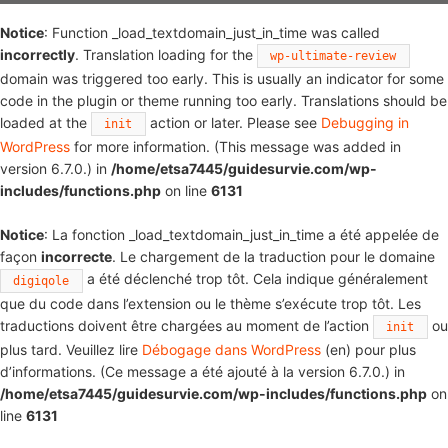
Notice
: Function _load_textdomain_just_in_time was called
incorrectly
. Translation loading for the
wp-ultimate-review
domain was triggered too early. This is usually an indicator for some
code in the plugin or theme running too early. Translations should be
loaded at the
action or later. Please see
Debugging in
init
WordPress
for more information. (This message was added in
version 6.7.0.) in
/home/etsa7445/guidesurvie.com/wp-
includes/functions.php
on line
6131
Notice
: La fonction _load_textdomain_just_in_time a été appelée de
façon
incorrecte
. Le chargement de la traduction pour le domaine
a été déclenché trop tôt. Cela indique généralement
digiqole
que du code dans l’extension ou le thème s’exécute trop tôt. Les
traductions doivent être chargées au moment de l’action
ou
init
plus tard. Veuillez lire
Débogage dans WordPress
(en) pour plus
d’informations. (Ce message a été ajouté à la version 6.7.0.) in
/home/etsa7445/guidesurvie.com/wp-includes/functions.php
on
line
6131