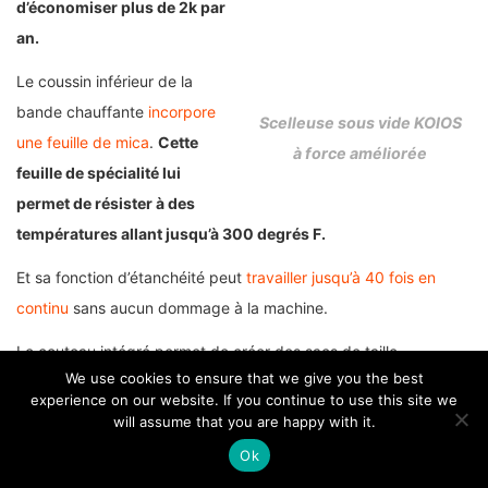
d’économiser plus de 2k par
an.
Le coussin inférieur de la
bande chauffante
incorpore
Scelleuse sous vide KOIOS
une feuille de mica
.
Cette
à force améliorée
feuille de spécialité lui
permet de résister à des
températures allant jusqu’à 300 degrés F.
Et sa fonction d’étanchéité peut
travailler jusqu’à 40 fois en
continu
sans aucun dommage à la machine.
Le couteau intégré permet de créer des sacs de taille
We use cookies to ensure that we give you the best
personnalisée, ce qui contribue à réduire les déchets de sacs.
experience on our website. If you continue to use this site we
Aditionellement,
ce scellant
est livré avec une fonction de port
will assume that you are happy with it.
accessoire.
Ce port vous permet de conserver les aliments
Ok
avec une boîte à vide et des bouchons à vin.