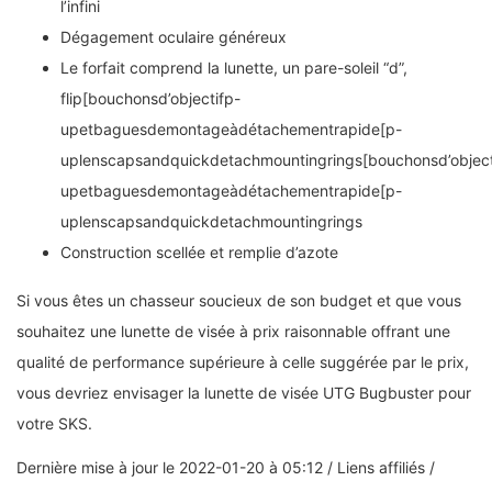
l’infini
Dégagement oculaire généreux
Le forfait comprend la lunette, un pare-soleil “d”,
flip[bouchonsd’objectifp-
upetbaguesdemontageàdétachementrapide[p-
uplenscapsandquickdetachmountingrings[bouchonsd’object
upetbaguesdemontageàdétachementrapide[p-
uplenscapsandquickdetachmountingrings
Construction scellée et remplie d’azote
Si vous êtes un chasseur soucieux de son budget et que vous
souhaitez une lunette de visée à prix raisonnable offrant une
qualité de performance supérieure à celle suggérée par le prix,
vous devriez envisager la lunette de visée UTG Bugbuster pour
votre SKS.
Dernière mise à jour le 2022-01-20 à 05:12 / Liens affiliés /