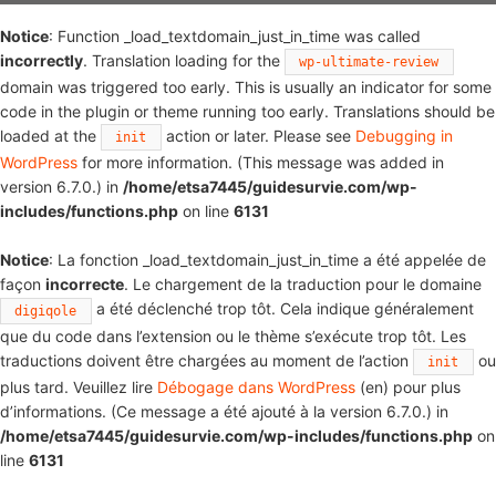
Notice
: Function _load_textdomain_just_in_time was called
incorrectly
. Translation loading for the
wp-ultimate-review
domain was triggered too early. This is usually an indicator for some
code in the plugin or theme running too early. Translations should be
loaded at the
action or later. Please see
Debugging in
init
WordPress
for more information. (This message was added in
version 6.7.0.) in
/home/etsa7445/guidesurvie.com/wp-
includes/functions.php
on line
6131
Notice
: La fonction _load_textdomain_just_in_time a été appelée de
façon
incorrecte
. Le chargement de la traduction pour le domaine
a été déclenché trop tôt. Cela indique généralement
digiqole
que du code dans l’extension ou le thème s’exécute trop tôt. Les
traductions doivent être chargées au moment de l’action
ou
init
plus tard. Veuillez lire
Débogage dans WordPress
(en) pour plus
d’informations. (Ce message a été ajouté à la version 6.7.0.) in
/home/etsa7445/guidesurvie.com/wp-includes/functions.php
on
line
6131