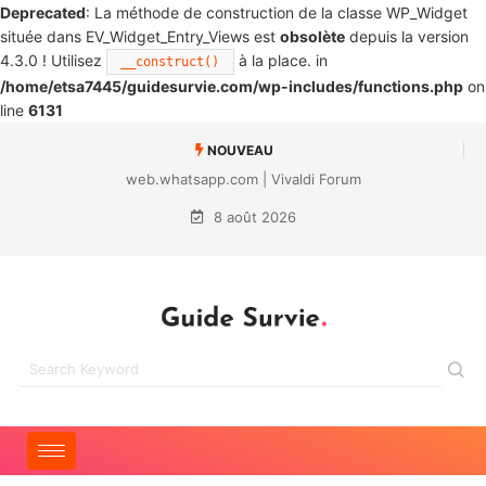
Deprecated
: La méthode de construction de la classe WP_Widget
située dans EV_Widget_Entry_Views est
obsolète
depuis la version
4.3.0 ! Utilisez
à la place. in
__construct()
/home/etsa7445/guidesurvie.com/wp-includes/functions.php
on
line
6131
NOUVEAU
Le « hurdling » : une technique de conservation des aliments qui
prolonge leur durée de conservation de plusieurs années
8 août 2026