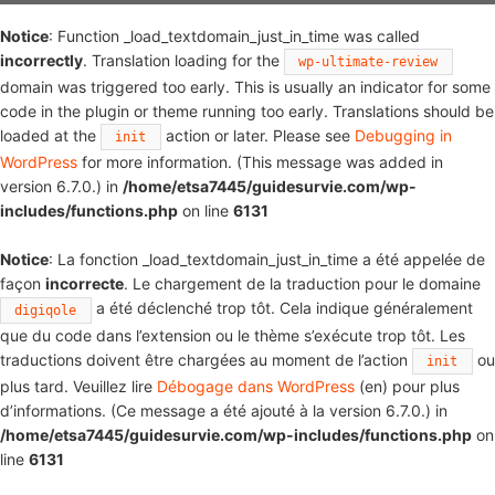
Notice
: Function _load_textdomain_just_in_time was called
incorrectly
. Translation loading for the
wp-ultimate-review
domain was triggered too early. This is usually an indicator for some
code in the plugin or theme running too early. Translations should be
loaded at the
action or later. Please see
Debugging in
init
WordPress
for more information. (This message was added in
version 6.7.0.) in
/home/etsa7445/guidesurvie.com/wp-
includes/functions.php
on line
6131
Notice
: La fonction _load_textdomain_just_in_time a été appelée de
façon
incorrecte
. Le chargement de la traduction pour le domaine
a été déclenché trop tôt. Cela indique généralement
digiqole
que du code dans l’extension ou le thème s’exécute trop tôt. Les
traductions doivent être chargées au moment de l’action
ou
init
plus tard. Veuillez lire
Débogage dans WordPress
(en) pour plus
d’informations. (Ce message a été ajouté à la version 6.7.0.) in
/home/etsa7445/guidesurvie.com/wp-includes/functions.php
on
line
6131