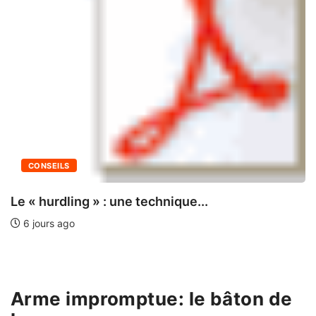
CONSEILS
ES
ARK: Survi
app.com | Vivaldi Forum
6 jours ago
Arme impromptue: le bâton de