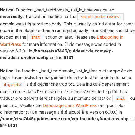
Notice
: Function _load_textdomain_just_in_time was called
incorrectly
. Translation loading for the
wp-ultimate-review
domain was triggered too early. This is usually an indicator for some
code in the plugin or theme running too early. Translations should be
loaded at the
action or later. Please see
Debugging in
init
WordPress
for more information. (This message was added in
version 6.7.0.) in
/home/etsa7445/guidesurvie.com/wp-
includes/functions.php
on line
6131
Notice
: La fonction _load_textdomain_just_in_time a été appelée de
façon
incorrecte
. Le chargement de la traduction pour le domaine
a été déclenché trop tôt. Cela indique généralement
digiqole
que du code dans l’extension ou le thème s’exécute trop tôt. Les
traductions doivent être chargées au moment de l’action
ou
init
plus tard. Veuillez lire
Débogage dans WordPress
(en) pour plus
d’informations. (Ce message a été ajouté à la version 6.7.0.) in
/home/etsa7445/guidesurvie.com/wp-includes/functions.php
on
line
6131