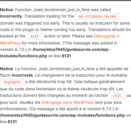
Notice
: Function _load_textdomain_just_in_time was called
incorrectly
. Translation loading for the
wp-ultimate-review
domain was triggered too early. This is usually an indicator for some
code in the plugin or theme running too early. Translations should be
loaded at the
action or later. Please see
Debugging in
init
WordPress
for more information. (This message was added in
version 6.7.0.) in
/home/etsa7445/guidesurvie.com/wp-
includes/functions.php
on line
6131
Notice
: La fonction _load_textdomain_just_in_time a été appelée de
façon
incorrecte
. Le chargement de la traduction pour le domaine
a été déclenché trop tôt. Cela indique généralement
digiqole
que du code dans l’extension ou le thème s’exécute trop tôt. Les
traductions doivent être chargées au moment de l’action
ou
init
plus tard. Veuillez lire
Débogage dans WordPress
(en) pour plus
d’informations. (Ce message a été ajouté à la version 6.7.0.) in
/home/etsa7445/guidesurvie.com/wp-includes/functions.php
on
line
6131