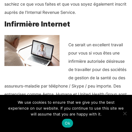
sachiez ce que vous faites et que vous soyez également inscrit
auprès de l’Internal Revenue Service.
Infirmière Internet
Ce serait un excellent travail
pour vous si vous êtes une
infirmière autorisée désireuse
de travailler pour des sociétés
de gestion de la santé ou des
assureurs-maladie par téléphone / Skype / peu importe. Des
entreprises comme Aetna, Humana et United Health Group sont
toujours à la recherche d’infirmières autorisées pour le travail à
We use cookies to ensure that we give you the best
experience on our website. If you continue to use this site we
distance, c’est-à-dire l’éducation des patients, l’autorisation de
will assume that you are happy with it.
traitement ou la gestion de cas.
Ok
Traducteur