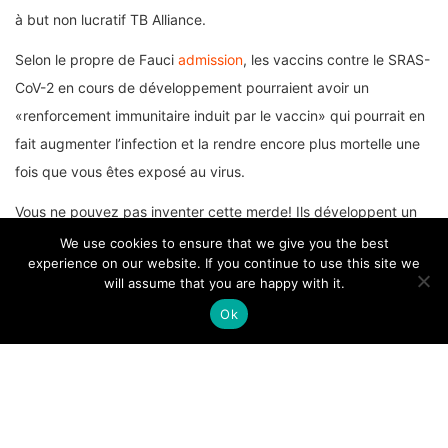
à but non lucratif TB Alliance.
Selon le propre de Fauci
admission
, les vaccins contre le SRAS-
CoV-2 en cours de développement pourraient avoir un
«renforcement immunitaire induit par le vaccin» qui pourrait en
fait augmenter l’infection et la rendre encore plus mortelle une
fois que vous êtes exposé au virus.
Vous ne pouvez pas inventer cette merde! Ils développent un
vaccin pour une soi-disant pandémie qui pourrait en fait rendre
We use cookies to ensure that we give you the best
experience on our website. If you continue to use this site we
le virus encore plus mortel et efficace. En fait, dans ce
will assume that you are happy with it.
contexte, ils étaient pleinement conscients de ce qui pouvait se
Ok
passer puisque les précédents vaccins contre le SRAS avaient
amélioré le virus dans les études sur les animaux.
Bill Gates prévient que plusieurs
doses de vaccin contre le