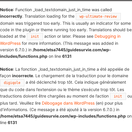
Notice
: Function _load_textdomain_just_in_time was called
incorrectly
. Translation loading for the
wp-ultimate-review
domain was triggered too early. This is usually an indicator for some
code in the plugin or theme running too early. Translations should be
loaded at the
action or later. Please see
Debugging in
init
WordPress
for more information. (This message was added in
version 6.7.0.) in
/home/etsa7445/guidesurvie.com/wp-
includes/functions.php
on line
6131
Notice
: La fonction _load_textdomain_just_in_time a été appelée de
façon
incorrecte
. Le chargement de la traduction pour le domaine
a été déclenché trop tôt. Cela indique généralement
digiqole
que du code dans l’extension ou le thème s’exécute trop tôt. Les
traductions doivent être chargées au moment de l’action
ou
init
plus tard. Veuillez lire
Débogage dans WordPress
(en) pour plus
d’informations. (Ce message a été ajouté à la version 6.7.0.) in
/home/etsa7445/guidesurvie.com/wp-includes/functions.php
on
line
6131